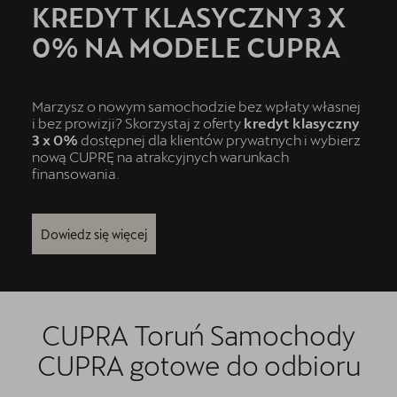
KREDYT KLASYCZNY 3 X
Cupra Born
0% NA MODELE CUPRA
CUPRA For Business
Marzysz o nowym samochodzie bez wpłaty własnej
INDOOR Triathlon Series
i bez prowizji? Skorzystaj z oferty
kredyt klasyczny
3 x 0%
dostępnej dla klientów prywatnych i wybierz
Jazda próbna CUPRĄ
nową CUPRĘ na atrakcyjnych warunkach
finansowania.
Leasing jak Abonament
Samochody używane z gwarancją
Dowiedz się więcej
OTOMOTO
Samochody dostępne od ręki
CUPRA Toruń
Samochody
Finansowanie
CUPRA gotowe do odbioru
Oferta i aktualności