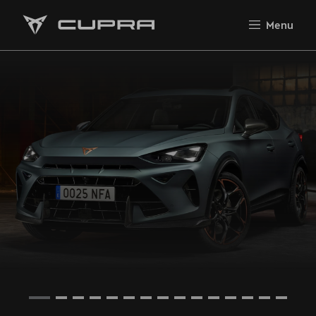
Wiosenny Reset Klimatyzacji
Menu
Poznaj nas!
Modele Cupra - Modele 2026
Nowa CUPRA Raval
CUPRA Formentor
Cupra Formentor VZ5
CUPRA Terramar
Cupra Leon
CUPRA Leon Sportstourer
CUPRA Tavascan
Cupra Ateca