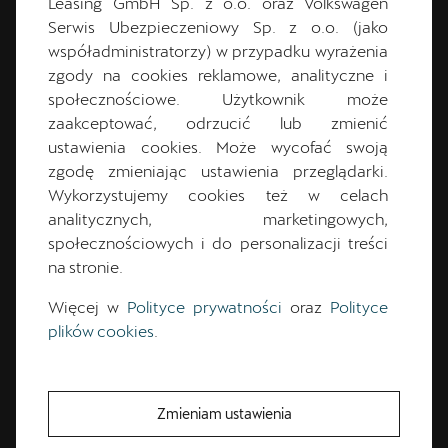
Leasing GmbH Sp. z o.o. oraz Volkswagen
salon@cupratorun.pl
Serwis Ubezpieczeniowy Sp. z o.o. (jako
współadministratorzy) w przypadku wyrażenia
zgody na cookies reklamowe, analityczne i
Wyznacz trasę
społecznościowe. Użytkownik może
zaakceptować, odrzucić lub zmienić
ustawienia cookies. Może wycofać swoją
KONTAKT
zgodę zmieniając ustawienia przeglądarki.
Wykorzystujemy cookies też w celach
analitycznych, marketingowych,
społecznościowych i do personalizacji treści
Wybrany dział
na stronie.
Sprzedaż
Więcej w
Polityce prywatności
oraz
Polityce
Zmień
plików cookies
.
Dane kontaktowe
Zmieniam ustawienia
56 477 50 51