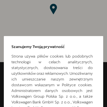
Szanujemy Twoją prywatność
Strona używa plików cookies lub podobnych
technologii w celach analitycznych,
statystycznych, dostosowania treści do
CUPRA Toruń
użytkowników oraz reklamowych. Umożliwiamy
ich umieszczanie naszym zewnętrznym
dostawcom wskazanym w Polityce cookies.
Szosa Lubicka 17
Administratorem danych osobowych jest
87-100
Toruń
Volkswagen Group Polska Sp. z o.o., a także
Volkswagen Bank GmbH Sp. z o.o., Volkswagen
+48 56 477 50 51