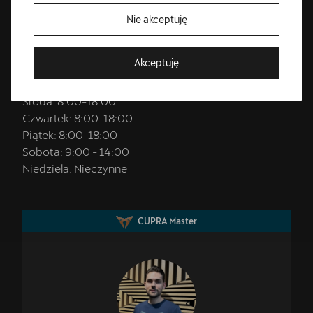
salon@cupratorun.pl
Nie akceptuję
Godziny otwarcia
Akceptuję
Poniedziałek:
8:00
-
18:00
Wtorek:
8:00
-
18:00
Środa:
8:00
-
18:00
Czwartek:
8:00
-
18:00
Piątek:
8:00
-
18:00
Sobota:
9:00
-
14:00
Niedziela:
Nieczynne
CUPRA Master
Bezpłatna jazda próbna