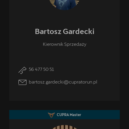
Przetestuj model z wybranym silnikiem i skrzynią biegów
Bartosz
Gardecki
Kierownik Sprzedaży
56 477 50 51
bartosz.gardecki@cupratorun.pl
OTOMOTO
Sprawdź najkorzystniejsze oferty
CUPRA Master