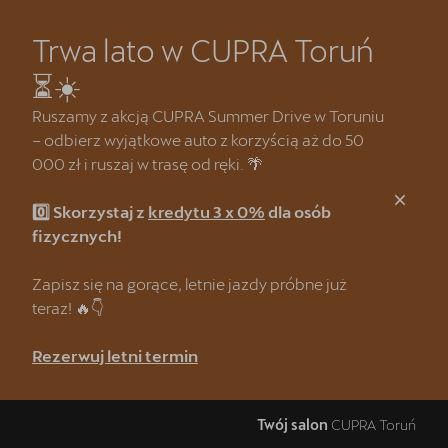
Trwa lato w CUPRA Toruń
Zamknij
⏳☀️
Strona główna
Ruszamy z akcją CUPRA Summer Drive w Toruniu
– odbierz wyjątkowe auto z korzyścią aż do 50
Kredyt klasyczny 3 x 0%
000 zł i ruszaj w trasę od ręki. 🌴
CUPRA Summer Drive 🌴
0️⃣ Skorzystaj z
kredytu 3 x 0%
dla osób
CUPRA Formentor e-Hybrid
fizycznych!
Wyprzedaż samochodów demonstracyjnych
Zapisz się na gorące, letnie jazdy próbne już
teraz! 🔥👇
❗Wyzwanie CUPRA Mastera
Rezerwuj letni termin
Oferta dla Lojalnych Klientów SEAT & CUPRA
Odkryj CUPRĘ w najmie
Twój salon
CUPRA Toruń