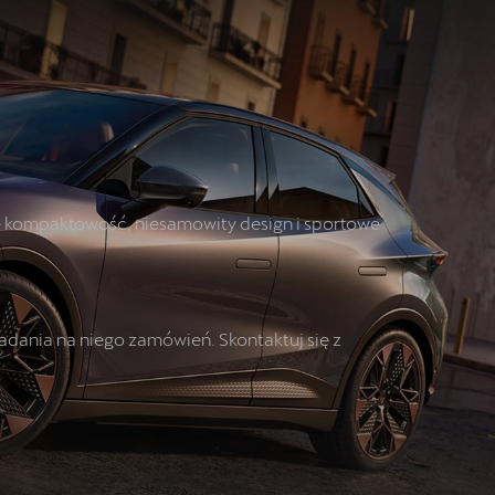
OTOMOTO
Sprawdź najkorzystniejsze oferty
ie kompaktowość, niesamowity design i sportowe
ładania na niego zamówień. Skontaktuj się z