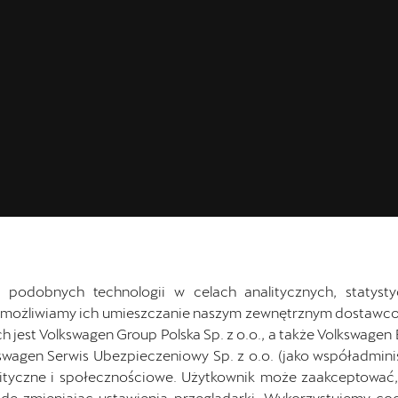
 podobnych technologii w celach analitycznych, statysty
Umożliwiamy ich umieszczanie naszym zewnętrznym dostawco
jest Volkswagen Group Polska Sp. z o.o., a także Volkswagen
swagen Serwis Ubezpieczeniowy Sp. z o.o. (jako współadmini
ityczne i społecznościowe. Użytkownik może zaakceptować, 
ę zmieniając ustawienia przeglądarki. Wykorzystujemy cook