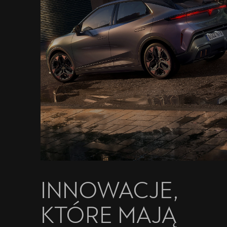
Finansowanie
Oferta i aktualności
5 lat gwarancji
Oryginalne części zamienne
Serwis
Akcesoria CUPRA
Kontakt
INNOWACJE,
KTÓRE MAJĄ