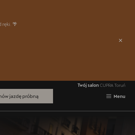
Zamknij
ręki. 🌴
Twój salon
CUPRA Toruń
Bezpłatna jazda próbna
ów jazdę próbną
Menu
Przetestuj model z wybranym silnikiem
i skrzynią biegów