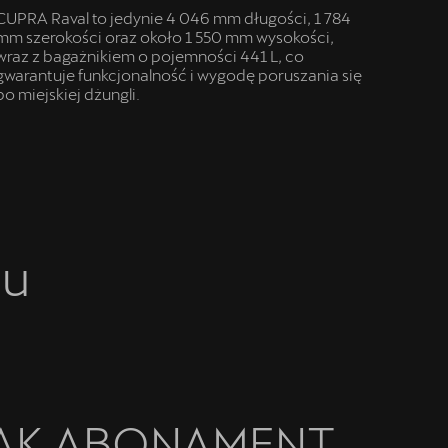
CUPRA Raval to jedynie 4 046 mm długości, 1 784
mm szerokości oraz około 1 550 mm wysokości,
wraz z bagażnikiem o pojemności 441 L, co
gwarantuje funkcjonalność i wygodę poruszania się
po miejskiej dżungli.
iu
JAK ABONAMENT