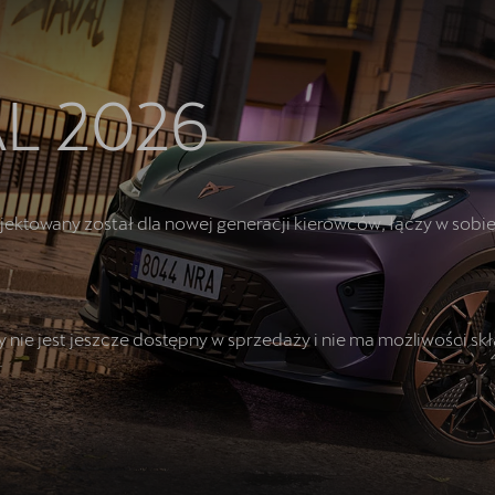
L 2026
jektowany został dla nowej generacji kierowców, łączy w sob
 nie jest jeszcze dostępny w sprzedaży i nie ma możliwości sk
.