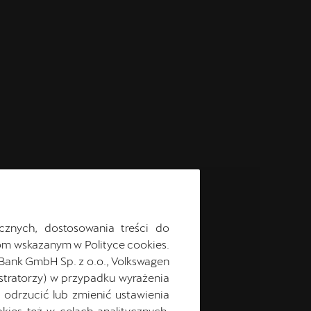
cznych, dostosowania treści do
m wskazanym w Polityce cookies.
 Bank GmbH Sp. z o.o., Volkswagen
stratorzy) w przypadku wyrażenia
odrzucić lub zmienić ustawienia
ies też w celach analitycznych,