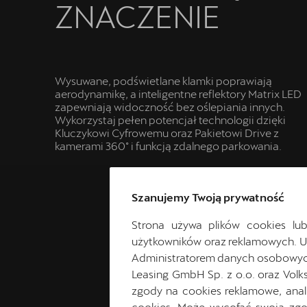
ZNACZENIE
Wysuwane, podświetlane klamki poprawiają
aerodynamikę, a inteligentne reflektory Matrix LED
zapewniają widoczność bez oślepiania innych.
Wykorzystaj pełen potencjał technologii dzięki
Kluczykowi Cyfrowemu oraz Pakietowi Drive z
kamerami 360° i funkcją zdalnego parkowania.
Szanujemy Twoją prywatność
Strona używa plików cookies lub
użytkowników oraz reklamowych. 
Administratorem danych osobowych 
Leasing GmbH Sp. z o.o. oraz Volk
zgody na cookies reklamowe, anal
cookies. Może wycofać swoją zgod