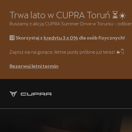
Trwa lato w CUPRA Toruń ⏳☀️
Ruszamy z akcją CUPRA Summer Drive w Toruniu – odbierz w
0️⃣ Skorzystaj z
kredytu 3 x 0%
dla osób fizycznych!
Strona główna
Kredyt klasyczny 3 x 0%
Zapisz się na gorące, letnie jazdy próbne już teraz! 🔥👇
CUPRA Summer Drive 🌴
Rezerwuj letni termin
CUPRA Formentor e-Hybrid
Wyprzedaż samochodów demonst
❗Wyzwanie CUPRA Mastera
Oferta dla Lojalnych Klientów SE