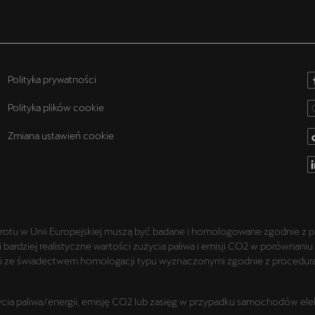
Polityka prywatności
Polityka plików cookie
Zmiana ustawień cookie
rotu w Unii Europejskiej muszą być badane i homologowane zgodnie z p
i bardziej realistyczne wartości zużycia paliwa i emisji CO2 w porówna
mi ze świadectwem homologacji typu wyznaczonymi zgodnie z procedurą 
a paliwa/energii, emisję CO2 lub zasięg w przypadku samochodów elek