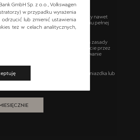
 Bank GmbH Sp. z o.o., Volkswagen
stratorzy) w przypadku wyrażenia
to idealne rozwiązanie. Układ generujący nawet
odrzucić lub zmienić ustawienia
nie, które budzi emocje, przy zachowaniu pełnej
ies też w celach analitycznych,
 wynoszący
do 126 km
całkowicie zmienia zasady
tylko na swobodne poruszanie się po mieście przez
aniu, ale też na bezproblemowe podróżowanie
prądzie.
z we własnym garażu ze standardowego gniazdka lub
eptuję
ek miejskich.
MIESIĘCZNIE