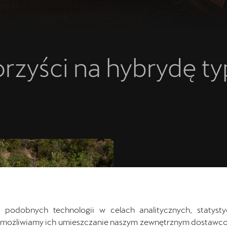
rzyści na hybrydę ty
CUPRA F
E-HYBRID
 podobnych technologii w celach analitycznych, statysty
Umożliwiamy ich umieszczanie naszym zewnętrznym dostawco