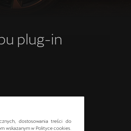
pu plug-in
ORMENTOR
cznych, dostosowania treści do
m wskazanym w Polityce cookies.