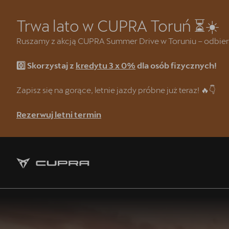
Trwa lato w CUPRA Toruń ⏳☀️
Ruszamy z akcją CUPRA Summer Drive w Toruniu – odbierz w
0️⃣ Skorzystaj z
kredytu 3 x 0%
dla osób fizycznych!
Strona główna
Kredyt klasyczny 3 x 0%
Zapisz się na gorące, letnie jazdy próbne już teraz! 🔥👇
CUPRA Summer Drive 🌴
Rezerwuj letni termin
CUPRA Formentor e-Hybrid
Wyprzedaż samochodów demonst
❗Wyzwanie CUPRA Mastera
Oferta dla Lojalnych Klientów SE