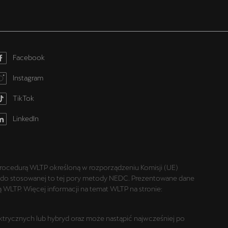
Facebook
Instagram
TikTok
LinkedIn
rocedurą WLTP określoną w rozporządzeniu Komisji (UE)
niu do stosowanej to tej pory metody NEDC. Prezentowane dane
WLTP. Więcej informacji na temat WLTP na stronie:
trycznych lub hybryd oraz może nastąpić najwcześniej po