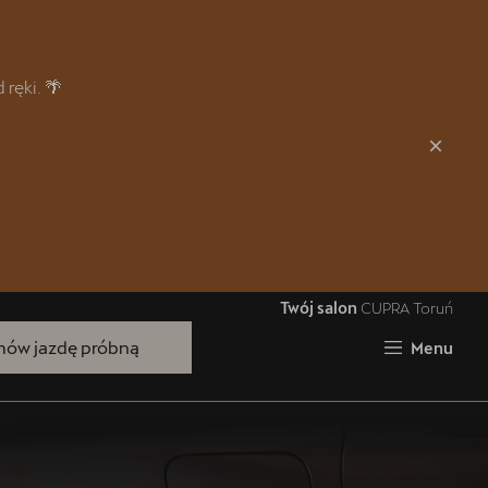
Zamknij
ręki. 🌴
Twój salon
CUPRA Toruń
Bezpłatna jazda próbna
ów jazdę próbną
Menu
Przetestuj model z wybranym silnikiem
i skrzynią biegów