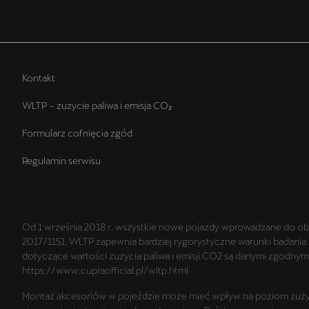
Kontakt
WLTP – zużycie paliwa i emisja CO₂
Formularz cofnięcia zgód
Regulamin serwisu
Od 1 września 2018 r. wszystkie nowe pojazdy wprowadzane do ob
2017/1151. WLTP zapewnia bardziej rygorystyczne warunki badania 
dotyczące wartości zużycia paliwa i emisji CO2 są danymi zgodny
https://www.cupraofficial.pl/wltp.html.
Montaż akcesoriów w pojeździe może mieć wpływ na poziom zużyci