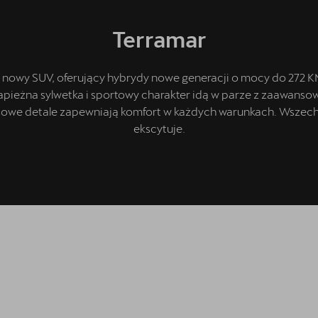
Terramar
 nowy SUV, oferujący hybrydy nowe generacji o mocy do 272 KM
apieżna sylwetka i sportowy charakter idą w parze z zaawanso
sowe detale zapewniają komfort w każdych warunkach. Wszech
ekscytuje.