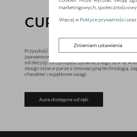
marketingowych, społecznościowych 
CUPRA TERRAM
Więcej w
Polityce prywatności
oraz
Zmieniam ustawienia
Przyszłość należy do Ciebie. Wybierz wydajny siln
zaawansowaną hybrydę plug-in o maksymalnej mocy
od decyzji, otrzymujesz dynamicznego SUV-a, w 
design idzie w parze z innowacyjną technologią, z
charakter i wyjątkowe osiągi.
Auta dostępne od ręki