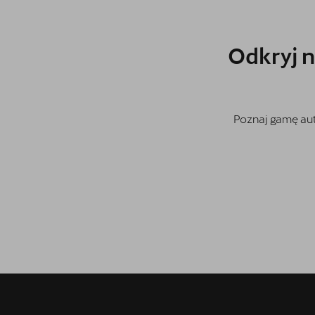
CUPRA Tavascan
Cupra Ateca
Odkryj 
Cupra Born
CUPRA For Business
Poznaj gamę au
INDOOR Triathlon Series
Jazda próbna CUPRĄ
Leasing jak Abonament
Samochody używane z gwarancją
OTOMOTO
Samochody dostępne od ręki