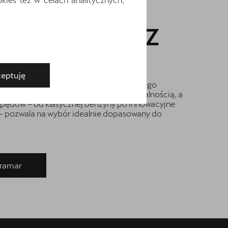
TERRAMAR VZ
eptuję
iła i elegancja tworzą idealną całość. Jego
onijnie współgra z wyjątkową funkcjonalnością, a
ędów – od klasycznej benzyny po innowacyjne
 – pozwala na wybór idealnie dopasowany do
rramar