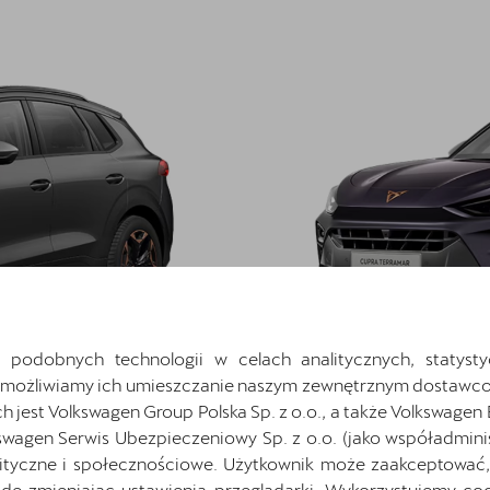
 podobnych technologii w celach analitycznych, statysty
Umożliwiamy ich umieszczanie naszym zewnętrznym dostawco
jest Volkswagen Group Polska Sp. z o.o., a także Volkswagen
swagen Serwis Ubezpieczeniowy Sp. z o.o. (jako współadmini
ityczne i społecznościowe. Użytkownik może zaakceptować, 
ę zmieniając ustawienia przeglądarki. Wykorzystujemy cook