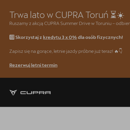
Trwa lato w CUPRA Toruń ⏳☀️
Ruszamy z akcją CUPRA Summer Drive w Toruniu – odbierz w
0️⃣ Skorzystaj z
kredytu 3 x 0%
dla osób fizycznych!
Strona główna
Kredyt klasyczny 3 x 0%
Zapisz się na gorące, letnie jazdy próbne już teraz! 🔥👇
CUPRA Summer Drive 🌴
Rezerwuj letni termin
CUPRA Formentor e-Hybrid
Wyprzedaż samochodów demonst
❗Wyzwanie CUPRA Mastera
Oferta dla Lojalnych Klientów SE