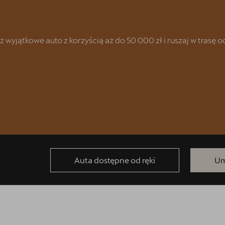
yjątkowe auto z korzyścią aż do 50 000 zł i ruszaj w trasę od 
racyjnych
Auta dostępne od ręki
Um
AT & CUPRA