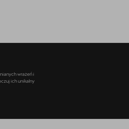
OTOMOTO
Sprawdź najkorzystniejsze oferty
nianych wrażeń i
zuj ich unikalny