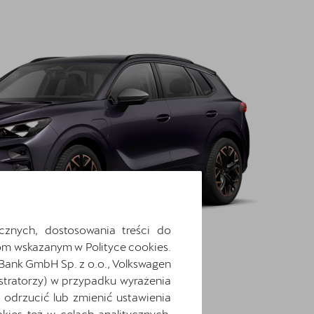
cznych, dostosowania treści do
m wskazanym w Polityce cookies.
 Bank GmbH Sp. z o.o., Volkswagen
stratorzy) w przypadku wyrażenia
odrzucić lub zmienić ustawienia
ies też w celach analitycznych,