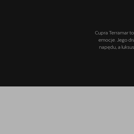
Finansowanie
Oferta i aktualności
5 lat gwarancji
Cupra Terramar to
emocje. Jego dr
Oryginalne części zamienne
napędu, a luksu
Serwis
Akcesoria CUPRA
Kontakt