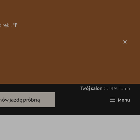
Zamknij
ręki. 🌴
Twój salon
CUPRA Toruń
Bezpłatna jazda próbna
ów jazdę próbną
Menu
Przetestuj model z wybranym silnikiem
i skrzynią biegów