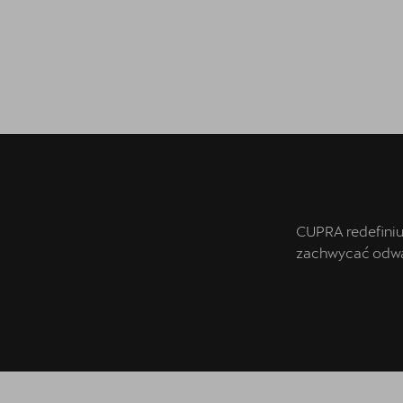
Odkryj CUPRĘ w najmie
Wiosenny Reset Klimatyzacji
Poznaj nas!
Modele Cupra - Modele 2026
Nowa CUPRA Raval
CUPRA Formentor
CUPRA redefiniu
Cupra Formentor VZ5
zachwycać odważ
CUPRA Terramar
Cupra Leon
CUPRA Leon Sportstourer