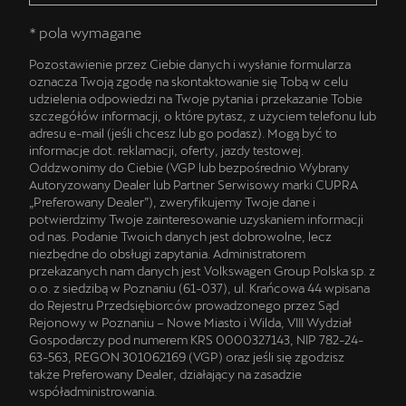
* pola wymagane
Pozostawienie przez Ciebie danych i wysłanie formularza
oznacza Twoją zgodę na skontaktowanie się Tobą w celu
udzielenia odpowiedzi na Twoje pytania i przekazanie Tobie
szczegółów informacji, o które pytasz, z użyciem telefonu lub
adresu e-mail (jeśli chcesz lub go podasz). Mogą być to
informacje dot. reklamacji, oferty, jazdy testowej.
Oddzwonimy do Ciebie (VGP lub bezpośrednio Wybrany
Autoryzowany Dealer lub Partner Serwisowy marki CUPRA
„Preferowany Dealer”), zweryfikujemy Twoje dane i
potwierdzimy Twoje zainteresowanie uzyskaniem informacji
od nas. Podanie Twoich danych jest dobrowolne, lecz
niezbędne do obsługi zapytania. Administratorem
przekazanych nam danych jest Volkswagen Group Polska sp. z
o.o. z siedzibą w Poznaniu (61-037), ul. Krańcowa 44 wpisana
do Rejestru Przedsiębiorców prowadzonego przez Sąd
Rejonowy w Poznaniu – Nowe Miasto i Wilda, VIII Wydział
Gospodarczy pod numerem KRS 0000327143, NIP 782-24-
63-563, REGON 301062169 (VGP) oraz jeśli się zgodzisz
także Preferowany Dealer, działający na zasadzie
współadministrowania.