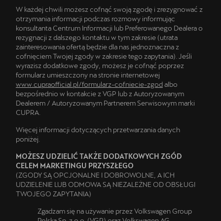
W każdej chwili możesz cofnąć swoją zgodę i zrezygnować z
otrzymania informacji podczas rozmowy informując
konsultanta Centrum Informacji lub Preferowanego Dealera o
rezygnacji z dalszego kontaktu w tym zakresie (utrata
zainteresowania ofertą będzie dla nas jednoznaczna z
cofnięciem Twojej zgody w zakresie tego zapytania). Jeśli
wyrazisz dodatkowe zgody, możesz je cofnąć poprzez
formularz umieszczony na stronie internetowej
www.cupraofficial.pl/formularz-cofniecie-zgod
albo
bezpośrednio w kontakcie z VGP lub z Autoryzowanym
Dealerem / Autoryzowanym Partnerem Serwisowym marki
CUPRA.
Więcej informacji dotyczących przetwarzania danych
poniżej.
MOŻESZ UDZIELIĆ TAKŻE DODATKOWYCH ZGÓD
CELEM MARKETINGU PRZYSZŁEGO
(ZGODY SĄ OPCJONALNE I DOBROWOLNE, A ICH
UDZIELENIE LUB ODMOWA SĄ NIEZALEŻNE OD OBSŁUGI
TWOJEGO ZAPYTANIA)
Zgadzam się na używanie przez Volkswagen Group
Polska Sp. z o.o. (VGP) oraz Volkswagen AG