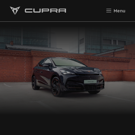
Wiosenny Reset Klimatyzacji
Menu
Poznaj nas!
Modele Cupra - Modele 2026
Nowa CUPRA Raval
CUPRA Formentor
Cupra Formentor VZ5
CUPRA Terramar
Cupra Leon
CUPRA Leon Sportstourer
CUPRA Tavascan
Cupra Ateca