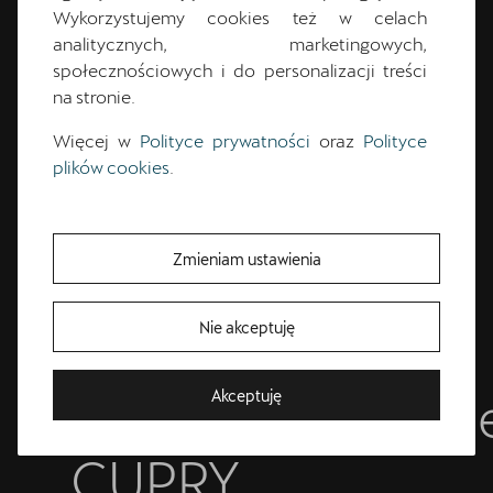
Wykorzystujemy cookies też w celach
analitycznych, marketingowych,
Umów się na niezobowiązującą jazdę próbną i
społecznościowych i do personalizacji treści
przekonaj się, jak samochody CUPRA zmieniają
na stronie.
każdą podróż w emocjonujące przeżycie.
Więcej w
Polityce prywatności
oraz
Polityce
plików cookies
.
Umów się
Zmieniam ustawienia
Nie akceptuję
Poznaj cechy
charakterystyczn
Akceptuję
CUPRY