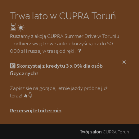
Trwa lato w CUPRA Toruń
Zamknij
⏳☀️
Strona główna
Ruszamy z akcją CUPRA Summer Drive w Toruniu
– odbierz wyjątkowe auto z korzyścią aż do 50
Kredyt klasyczny 3 x 0%
000 zł i ruszaj w trasę od ręki. 🌴
CUPRA Summer Drive 🌴
0️⃣ Skorzystaj z
kredytu 3 x 0%
dla osób
CUPRA Formentor e-Hybrid
fizycznych!
Wyprzedaż samochodów demonstracyjnych
Zapisz się na gorące, letnie jazdy próbne już
teraz! 🔥👇
❗Wyzwanie CUPRA Mastera
Rezerwuj letni termin
Oferta dla Lojalnych Klientów SEAT & CUPRA
Odkryj CUPRĘ w najmie
Twój salon
CUPRA Toruń