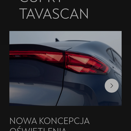
TAVASCAN
Bezpłatna jazda próbna
Przetestuj model z wybranym silnikiem i skrzynią biegów
NOWA KONCEPCJA
OŚWIETLENIA