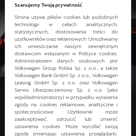
Szanujemy Twoją prywatność
Strona używa plików cookies lub podobnych
technologii w celach analitycznych,
statystycznych, dostosowania treści do
użytkowników oraz reklamowych. Umożliwiamy
ich umieszczanie naszym zewnętrznym
dostawcom wskazanym w Polityce cookies.
Administratorem danych osobowych jest
Volkswagen Group Polska Sp. z o.o., a także
Volkswagen Bank GmbH Sp. z o.o., Volkswagen
Leasing GmbH Sp. z o.o. oraz Volkswagen
Serwis Ubezpieczeniowy Sp. z o.o. (jako
współadministratorzy) w przypadku wyrażenia
zgody na cookies reklamowe, analityczne i
społecznościowe. Użytkownik może
zaakceptować, odrzucić lub zmienić
PRZETESTUJ CUPRĘ
ustawienia cookies. Może wycofać swoją
TAVASCAN W AKCJI
zgodę zmieniając ustawienia przeglądarki.