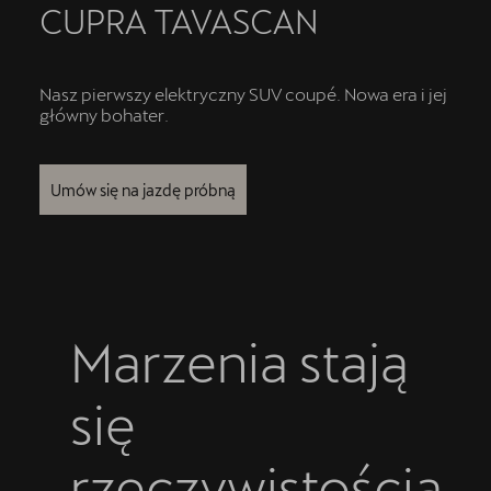
CUPRA TAVASCAN
Cupra Born
CUPRA For Business
Nasz pierwszy elektryczny SUV coupé. Nowa era i jej
główny bohater.
INDOOR Triathlon Series
Jazda próbna CUPRĄ
Umów się na jazdę próbną
Leasing jak Abonament
Samochody używane z gwarancją
OTOMOTO
Marzenia stają
Samochody dostępne od ręki
się
Finansowanie
rzeczywistością
Oferta i aktualności