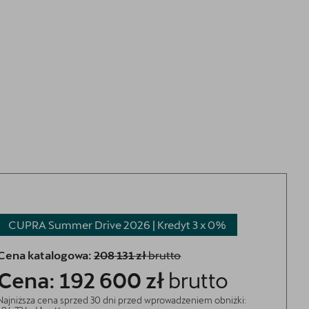
OTOMOTO
Sprawdź najkorzystniejsze oferty
CUPRA Summer Drive 2026 | Kredyt 3 x
0%
Cena katalogowa:
208 131 zł
brutto
Cena: 192 600 zł
brutto
Najniższa cena sprzed 30 dni przed wprowadzeniem obniżki: