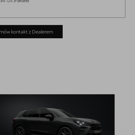
184 724 zł
brutto
mów kontakt z Dealerem