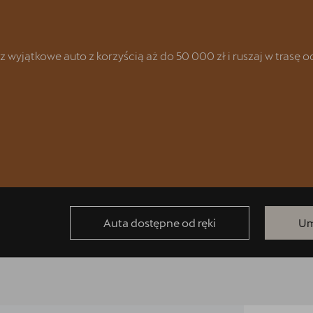
yjątkowe auto z korzyścią aż do 50 000 zł i ruszaj w trasę od 
racyjnych
Auta dostępne od ręki
Um
AT & CUPRA