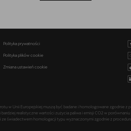
Polityka prywatności
Polityka plików cookie
Zmiana ustawień cookie
rotu w Unii Europejskiej muszą być badane i homologowane zgodnie z p
i bardziej realistyczne wartości zużycia paliwa i emisji CO2 w porówna
mi ze świadectwem homologacji typu wyznaczonymi zgodnie z procedurą 