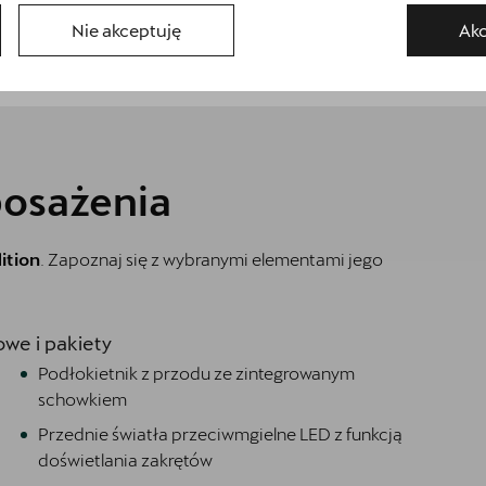
Nie akceptuję
Akc
Wróć do listy
osażenia
ition
. Zapoznaj się z wybranymi elementami jego
we i pakiety
Podłokietnik z przodu ze zintegrowanym
schowkiem
Przednie światła przeciwmgielne LED z funkcją
doświetlania zakrętów