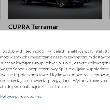
CUPRA Terramar
1.5 eTSI 150 KM
CUPRA Summer Drive 2026 | Kredyt 3 x
0%
 podobnych technologii w celach analitycznych, statysty
Cena katalogowa:
204 175 zł
brutto
Umożliwiamy ich umieszczanie naszym zewnętrznym dostawco
Cena: 181 966 zł
brutto
jest Volkswagen Group Polska Sp. z o.o., a także Volkswagen
Najniższa cena sprzed 30 dni przed wprowadzeniem obniżki: 180 966
swagen Serwis Ubezpieczeniowy Sp. z o.o. (jako współadmini
zł
brutto
ityczne i społecznościowe. Użytkownik może zaakceptować, 
ę zmieniając ustawienia przeglądarki. Wykorzystujemy cook
i do personalizacji treści na stronie.
Pokaż szczegóły
Zapytaj o szczegóły
Polityce plików cookies
.