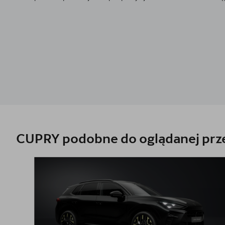
CUPRA Tavascan
Cupra Ateca
Cupra Born
CUPRA For Business
INDOOR Triathlon Series
Jazda próbna CUPRĄ
Leasing jak Abonament
CUPRY podobne do oglądanej prze
Samochody używane z gwarancją
OTOMOTO
Samochody dostępne od ręki