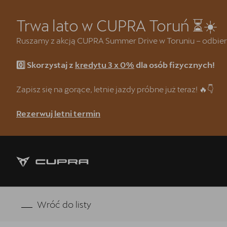
Trwa lato w CUPRA Toruń ⏳☀️
Ruszamy z akcją CUPRA Summer Drive w Toruniu – odbierz w
0️⃣ Skorzystaj z
kredytu 3 x 0%
dla osób fizycznych!
Strona główna
Kredyt klasyczny 3 x 0%
Zapisz się na gorące, letnie jazdy próbne już teraz! 🔥👇
CUPRA Summer Drive 🌴
Rezerwuj letni termin
CUPRA Formentor e-Hybrid
Wyprzedaż samochodów demonst
❗Wyzwanie CUPRA Mastera
Oferta dla Lojalnych Klientów SE
Wróć do listy