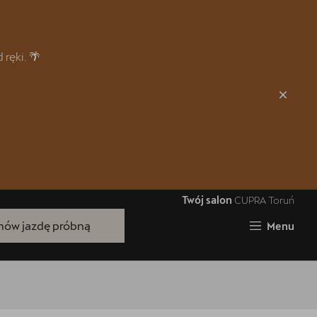
Zamknij
ręki. 🌴
Twój salon
CUPRA Toruń
Bezpłatna jazda próbna
ów jazdę próbną
Menu
Przetestuj model z wybranym silnikiem
i skrzynią biegów