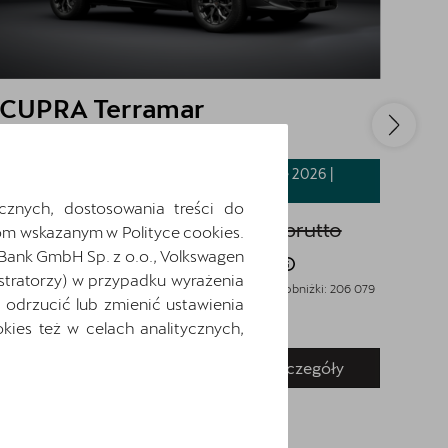
CUPRA Terramar
CU
1.5 eTSI 150 KM
Ed
CUPRA Summer Drive 2026 |
1.5 e
Rabat: 23 113 zł
Kredyt 3 x
0%
cznych, dostosowania treści do
CU
Cena katalogowa:
206 079 zł
brutto
m wskazanym w Polityce cookies.
Cen
 Bank GmbH Sp. z o.o., Volkswagen
Cena: 182 966 zł
brutto
stratorzy) w przypadku wyrażenia
Ce
Najniższa cena sprzed 30 dni przed wprowadzeniem obniżki: 206 079
odrzucić lub zmienić ustawienia
zł
brutto
Najniż
ies też w celach analitycznych,
brutto
Pokaż szczegóły
Zapytaj o szczegóły