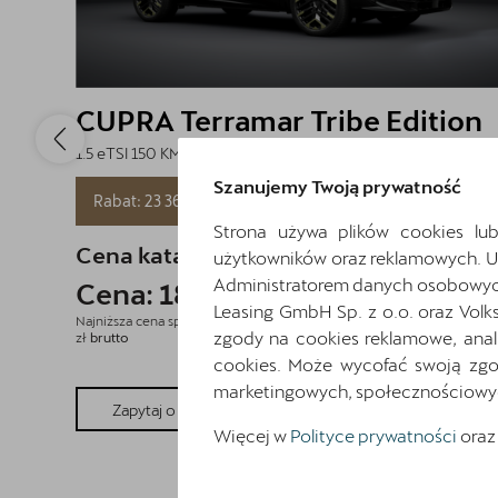
Finansowanie
Oferta i aktualności
5 lat gwarancji
CUPRA Terramar Tribe Edition
Oryginalne części zamienne
1.5 eTSI 150 KM
Szanujemy Twoją prywatność
CUPRA Summer Drive 2026 |
Serwis
Rabat: 23 363 zł
Kredyt 3 x
0%
Strona używa plików cookies lub
Akcesoria CUPRA
Cena katalogowa:
207 260 zł
brutto
użytkowników oraz reklamowych. 
Administratorem danych osobowych 
Cena: 183 897 zł
brutto
Kontakt
Leasing GmbH Sp. z o.o. oraz Volk
Najniższa cena sprzed 30 dni przed wprowadzeniem obniżki: 207 260
zgody na cookies reklamowe, anal
zł
brutto
cookies. Może wycofać swoją zgod
marketingowych, społecznościowych 
Pokaż szczegóły
Zapytaj o szczegóły
Więcej w
Polityce prywatności
oraz