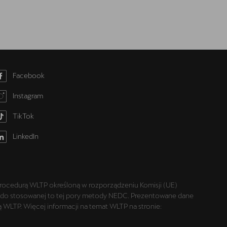
Facebook
Instagram
TikTok
LinkedIn
rocedurą WLTP określoną w rozporządzeniu Komisji (UE)
niu do stosowanej to tej pory metody NEDC. Prezentowane dane
WLTP. Więcej informacji na temat WLTP na stronie: