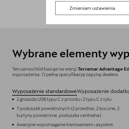
Zmieniam ustawienia
Wybrane elementy wyp
Ten samochód bazuje na wersji
Terramar Advantage Ed
wyposażenia. O pełną specyfikację zapytaj dealera.
Wyposażenie standardowe
Wyposażenie dodatko
2 gniazda USB typu C z przodu i 2 typu C z tyłu
7 poduszek powietrznych (2 przednie, 2 boczne, 2
kurtyny powietrzne, poduszka centralna)
Awaryjne wspomaganie kierowaniem i asystent