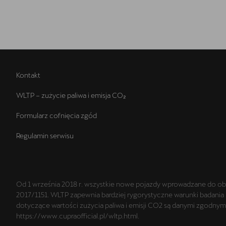
Kontakt
WLTP – zużycie paliwa i emisja CO₂
Formularz cofnięcia zgód
Regulamin serwisu
Od 1 września 2018 r. wszystkie nowe pojazdy wprowadzane do ob
2017/1151. WLTP zapewnia bardziej rygorystyczne warunki badania 
dotyczące wartości zużycia paliwa i emisji CO2 są danymi zgodny
https://www.cupraofficial.pl/wltp.html.