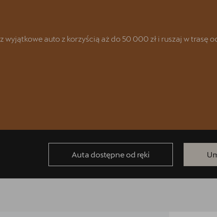
yjątkowe auto z korzyścią aż do 50 000 zł i ruszaj w trasę od 
racyjnych
Auta dostępne od ręki
Um
AT & CUPRA