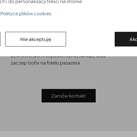
i do personalizacji treści na stronie.
Home
Polityce plików cookies
.
System rozpoznawania zmęczenia
Wnetrze CUPRA z elementami dekoracyjnymi
deski rozdzielczej w kolorze ciemnego aluminium i
miedzi
Nie akceptuję
Akc
Zaczepy Isofix/i-Size i Top Tether na
zewnetrznych miejscach tylnej kanapy oraz
zaczep Isofix na fotelu pasazera
Zamów kontakt