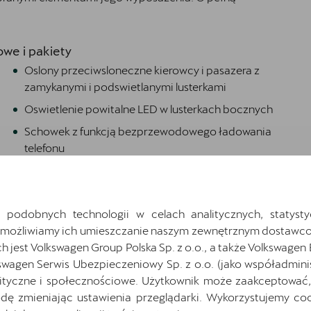
we i pakiety
Oslony przeciwsloneczne kierowcy i pasazera z
zamykanymi i podswietlanymi lusterkami
Oswietlenie powitalne LED w lusterkach bocznych
Schowek z funkcją bezprzewodowego ładowania
telefonu
Speed limiter
Sportowa kierownica wielofunkcyjna obszyta
skora
 podobnych technologii w celach analitycznych, statysty
Umożliwiamy ich umieszczanie naszym zewnętrznym dostawco
Sportowe fotele przednie, tapicerka materialowa
jest Volkswagen Group Polska Sp. z o.o., a także Volkswagen
ze skóra ekologiczna z przeszyciem w kolorze
swagen Serwis Ubezpieczeniowy Sp. z o.o. (jako współadmini
miedzi
ityczne i społecznościowe. Użytkownik może zaakceptować, 
Swiatla do jazdy dziennej/ Automatyczna funkcja
ę zmieniając ustawienia przeglądarki. Wykorzystujemy cook
opoznionego wyl. swiatel Coming and Leaving