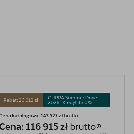
OTOMOTO
Sprawdź najkorzystniejsze oferty
CUPRA Summer Drive
Rabat: 26 612 zł
2026 | Kredyt 3 x
0%
Cena katalogowa:
143 527 zł
brutto
Cena: 116 915 zł
brutto