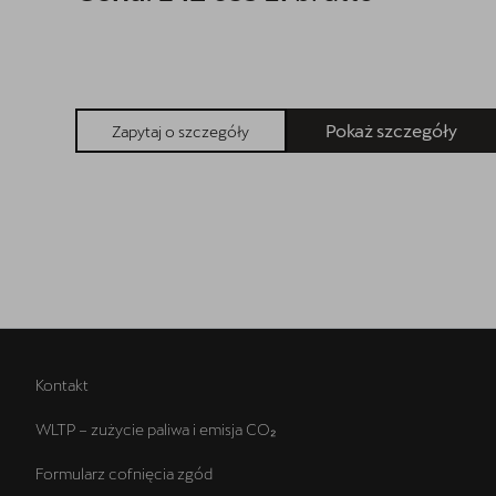
Pokaż szczegóły
Zapytaj o szczegóły
Kontakt
WLTP – zużycie paliwa i emisja CO₂
Formularz cofnięcia zgód