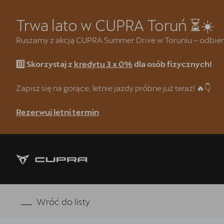
Trwa lato w CUPRA Toruń ⏳☀️
Ruszamy z akcją CUPRA Summer Drive w Toruniu – odbierz w
0️⃣ Skorzystaj z
kredytu 3 x 0%
dla osób fizycznych!
Strona główna
Kredyt klasyczny 3 x 0%
Zapisz się na gorące, letnie jazdy próbne już teraz! 🔥👇
CUPRA Summer Drive 🌴
Rezerwuj letni termin
CUPRA Formentor e-Hybrid
Wyprzedaż samochodów demonst
❗Wyzwanie CUPRA Mastera
Oferta dla Lojalnych Klientów SE
Wróć do listy