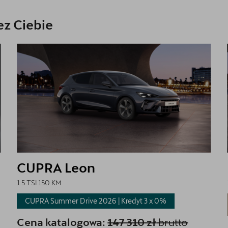
z Ciebie
CUPRA Leon
1.5 TSI 150 KM
CUPRA Summer Drive 2026 | Kredyt 3 x
0%
Cena katalogowa:
147 310 zł
brutto