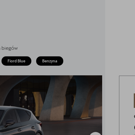
a biegów
Fiord Blue
Benzyna