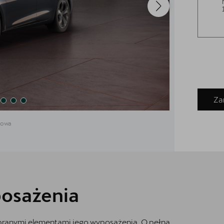
Za
dowa
osażenia
ybranymi elementami jego wyposażenia. O pełną