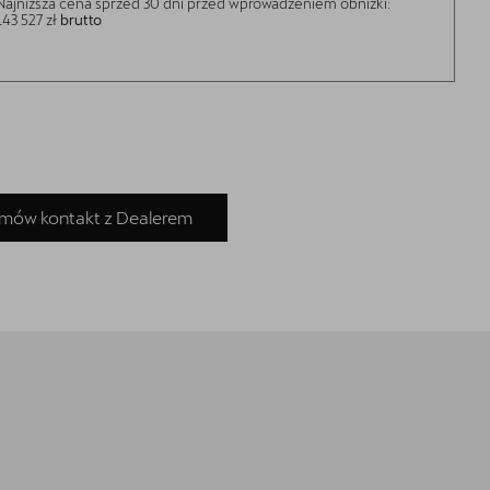
Najniższa cena sprzed 30 dni przed wprowadzeniem obniżki:
143 527 zł
brutto
mów kontakt z Dealerem