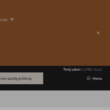
Zamknij
ręki. 🌴
Twój salon
CUPRA Toruń
Bezpłatna jazda próbna
ów jazdę próbną
Menu
Przetestuj model z wybranym silnikiem
i skrzynią biegów