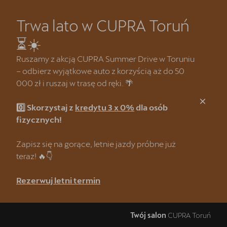
Trwa lato w CUPRA Toruń
Zamknij
⏳☀️
Strona główna
Ruszamy z akcją CUPRA Summer Drive w Toruniu
– odbierz wyjątkowe auto z korzyścią aż do 50
Kredyt klasyczny 3 x 0%
000 zł i ruszaj w trasę od ręki. 🌴
CUPRA Summer Drive 🌴
0️⃣ Skorzystaj z
kredytu 3 x 0%
dla osób
CUPRA Formentor e-Hybrid
fizycznych!
Wyprzedaż samochodów demonstracyjnych
Zapisz się na gorące, letnie jazdy próbne już
teraz! 🔥👇
❗Wyzwanie CUPRA Mastera
Rezerwuj letni termin
Oferta dla Lojalnych Klientów SEAT & CUPRA
Odkryj CUPRĘ w najmie
Twój salon
CUPRA Toruń