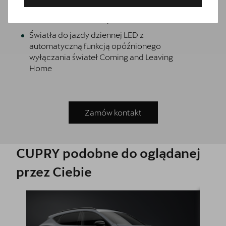
miejscach tylnej kanapy oraz zaczep
Isofix/i-Size na fotelu pasazera
Światła do jazdy dziennej LED z
automatyczną funkcją opóźnionego
wyłączania świateł Coming and Leaving
Home
Zamów kontakt
CUPRY podobne do oglądanej
Bezpłatna jazda próbna
przez Ciebie
Przetestuj model z wybranym silnikiem i skrzynią biegów