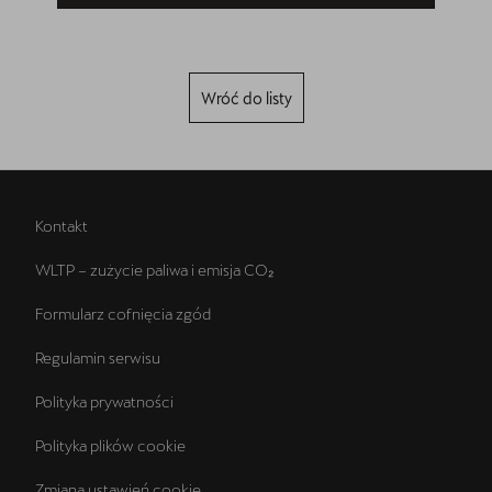
Wróć do listy
Kontakt
WLTP – zużycie paliwa i emisja CO₂
Formularz cofnięcia zgód
Regulamin serwisu
Polityka prywatności
Polityka plików cookie
Zmiana ustawień cookie