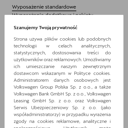
Wyposażenie standardowe
Wyposażenie dodatkowe i pakiety
18-calowe felgi aluminiowe TEMPEST w
Szanujemy Twoją prywatność
kolorze srebrnym
6 głośników
Strona używa plików cookies lub podobnych
technologii w celach analitycznych,
7 poduszek powietrznych (2 przednie, 2
boczne, 2 kurtyny powietrzne, poduszka
statystycznych, dostosowania treści do
centralna)
użytkowników oraz reklamowych. Umożliwiamy
ich umieszczanie naszym zewnętrznym
Awaryjne wspomaganie kierowaniem i
dostawcom wskazanym w Polityce cookies.
asystent skrętu
Administratorem danych osobowych jest
Czarna tapicerka Dinamica
Volkswagen Group Polska Sp. z o.o., a także
Dwupoziomowa podłoga bagażnika
Volkswagen Bank GmbH Sp. z o.o., Volkswagen
Gniazdo 12V z przodu i 230V w bagażniku
Leasing GmbH Sp. z o.o. oraz Volkswagen
Serwis Ubezpieczeniowy Sp. z o.o. (jako
Hybrid drive system mHEV
współadministratorzy) w przypadku wyrażenia
Informacje o oponach
zgody na cookies reklamowe, analityczne i
Komplet dywaników
społecznościowe. Użytkownik może