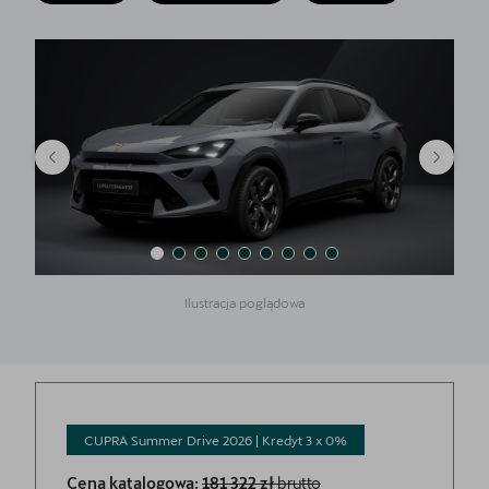
Cupra Born
CUPRA For Business
INDOOR Triathlon Series
Jazda próbna CUPRĄ
Leasing jak Abonament
Samochody używane z gwarancją
Ilustracja poglądowa
OTOMOTO
Samochody dostępne od ręki
Finansowanie
CUPRA Summer Drive 2026 | Kredyt 3 x
0%
Oferta i aktualności
Cena katalogowa:
181 322 zł
brutto