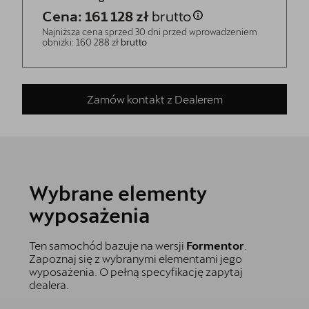
Cena: 161 128 zł
brutto
5 lat gwarancji
Najniższa cena sprzed 30 dni przed wprowadzeniem
obniżki: 160 288 zł
brutto
Oryginalne części zamienne
Serwis
Zamów kontakt z Dealerem
Akcesoria CUPRA
Kontakt
Wybrane elementy
wyposażenia
Ten samochód bazuje na wersji
Formentor
.
Zapoznaj się z wybranymi elementami jego
wyposażenia. O pełną specyfikację zapytaj
dealera.