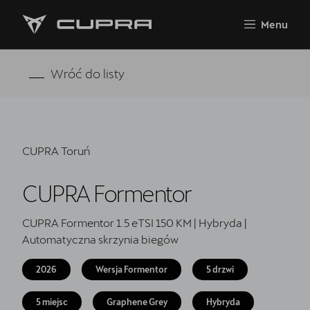
Wiosenny Reset Klimatyzacji
Menu
Poznaj nas!
Modele Cupra - Modele 2026
Wróć do listy
Nowa CUPRA Raval
CUPRA Formentor
CUPRA Toruń
Cupra Formentor VZ5
CUPRA Terramar
CUPRA Formentor
Cupra Leon
CUPRA Formentor 1.5 eTSI 150 KM | Hybryda |
Automatyczna skrzynia biegów
CUPRA Leon Sportstourer
2026
Wersja Formentor
5 drzwi
CUPRA Tavascan
5 miejsc
Graphene Grey
Hybryda
Cupra Ateca