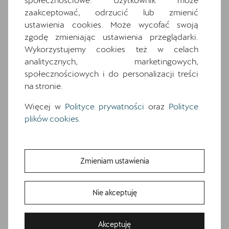
Media System Plus: 12.9-calowy kolorowy
zaakceptować, odrzucić lub zmienić
ekran dotykowy
ustawienia cookies. Może wycofać swoją
Osłony przeciwsłoneczne kierowcy i
zgodę zmieniając ustawienia przeglądarki.
pasażera z zamykanymi i podświetlanymi
Wykorzystujemy cookies też w celach
lusterkami
analitycznych, marketingowych,
społecznościowych i do personalizacji treści
Oświetlenie powitalne LED w lusterkach
bocznych
na stronie.
Relingi dachowe w kolorze lśniącej czerni
Więcej w
Polityce prywatności
oraz
Polityce
Schowek z funkcją bezprzewodowego
plików cookies
.
ładowania telefonu
Speed limiter
System Front Cross traffic assist
Zmieniam ustawienia
System rozpoznawania zmęczenia
Wnętrze CUPRA z elementami
Nie akceptuję
dekoracyjnymi deski rozdzielczej w kolorze
ciemnego aluminium i miedzi
Akceptuję
Zaczepy Isofix/i-Size i Top Tether na zewn.