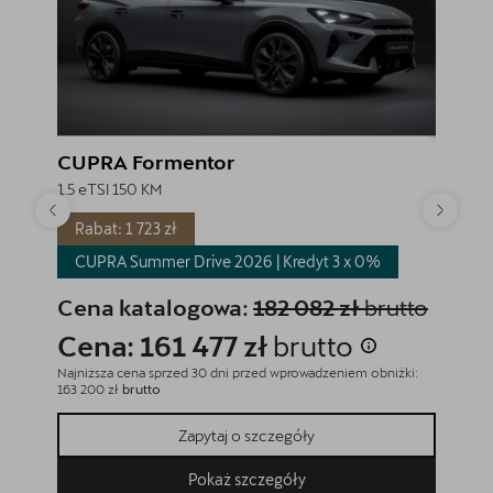
CUPRA Formentor
CUPR
1.5 eTSI 150 KM
1.5 eTSI
Rabat: 1 723 zł
CUPRA
OTOMOTO
CUPRA Summer Drive 2026 | Kredyt 3 x
0%
Sprawdź najkorzystniejsze oferty
Cena
Cena katalogowa:
182 082 zł
brutto
Cena
Cena: 161 477 zł
brutto
Najniższa
151 700 z
Najniższa cena sprzed 30 dni przed wprowadzeniem obniżki:
163 200 zł
brutto
Zapytaj o szczegóły
Pokaż szczegóły