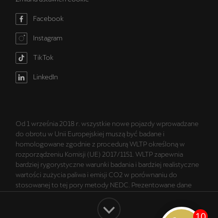
Facebook
Instagram
TikTok
LinkedIn
Od 1 września 2018 r. wszystkie nowe pojazdy wprowadzane
do obrotu w Unii Europejskiej muszą być badane i
homologowane zgodnie z procedurą WLTP określoną w
rozporządzeniu Komisji (UE) 2017/1151. WLTP zapewnia
bardziej rygorystyczne warunki badania i bardziej realistyczne
wartości zużycia paliwa i emisji CO2 w porównaniu do
stosowanej to tej pory metody NEDC. Prezentowane dane
dotyczące wartości zużycia paliwa i emisji CO2 są danymi
zgodnymi ze świadectwem homologacji typu wyznaczonymi
zgodnie z procedurą WLTP. Więcej informacji na temat WLTP