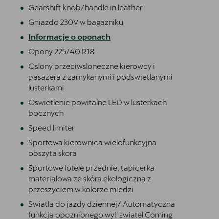
Gearshift knob/handle in leather
Gniazdo 230V w bagazniku
Informacje o oponach
Opony 225/40 R18
Oslony przeciwsloneczne kierowcy i
pasazera z zamykanymi i podswietlanymi
lusterkami
Bezpłatna jazda próbna
Przetestuj model z wybranym silnikiem i skrzynią biegów
Oswietlenie powitalne LED w lusterkach
bocznych
Speed limiter
Sportowa kierownica wielofunkcyjna
obszyta skora
Sportowe fotele przednie, tapicerka
materialowa ze skóra ekologiczna z
przeszyciem w kolorze miedzi
Swiatla do jazdy dziennej/ Automatyczna
funkcja opoznionego wyl. swiatel Coming