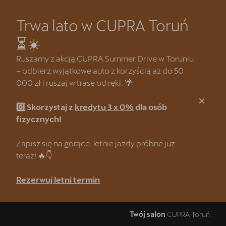
Trwa lato w CUPRA Toruń
Zamknij
⏳☀️
Strona główna
Ruszamy z akcją CUPRA Summer Drive w Toruniu
– odbierz wyjątkowe auto z korzyścią aż do 50
Kredyt klasyczny 3 x 0%
000 zł i ruszaj w trasę od ręki. 🌴
CUPRA Summer Drive 🌴
0️⃣ Skorzystaj z
kredytu 3 x 0%
dla osób
CUPRA Formentor e-Hybrid
fizycznych!
Wyprzedaż samochodów demonstracyjnych
Zapisz się na gorące, letnie jazdy próbne już
teraz! 🔥👇
❗Wyzwanie CUPRA Mastera
Rezerwuj letni termin
Oferta dla Lojalnych Klientów SEAT & CUPRA
Odkryj CUPRĘ w najmie
Twój salon
CUPRA Toruń