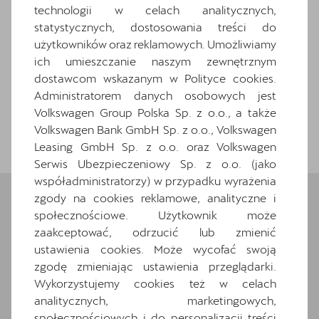
technologii w celach analitycznych,
statystycznych, dostosowania treści do
Zapytaj o szczegóły
użytkowników oraz reklamowych. Umożliwiamy
Pokaż szczegóły
ich umieszczanie naszym zewnętrznym
dostawcom wskazanym w Polityce cookies.
Administratorem danych osobowych jest
Volkswagen Group Polska Sp. z o.o., a także
Wróć do listy
Volkswagen Bank GmbH Sp. z o.o., Volkswagen
Leasing GmbH Sp. z o.o. oraz Volkswagen
Serwis Ubezpieczeniowy Sp. z o.o. (jako
współadministratorzy) w przypadku wyrażenia
zgody na cookies reklamowe, analityczne i
społecznościowe. Użytkownik może
Wybrane elementy
zaakceptować, odrzucić lub zmienić
ustawienia cookies. Może wycofać swoją
wyposażenia
zgodę zmieniając ustawienia przeglądarki.
Wykorzystujemy cookies też w celach
Ten samochód bazuje na wersji
Leon
. Zapoznaj
się z wybranymi elementami jego wyposażenia. O
analitycznych, marketingowych,
pełną specyfikację zapytaj dealera.
społecznościowych i do personalizacji treści