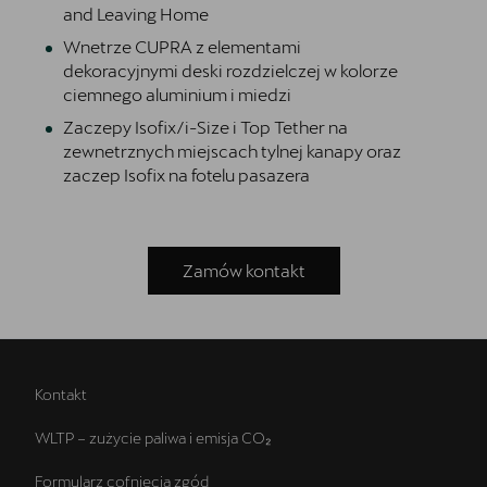
and Leaving Home
Wnetrze CUPRA z elementami
dekoracyjnymi deski rozdzielczej w kolorze
OTOMOTO
ciemnego aluminium i miedzi
Sprawdź najkorzystniejsze oferty
Zaczepy Isofix/i-Size i Top Tether na
zewnetrznych miejscach tylnej kanapy oraz
zaczep Isofix na fotelu pasazera
Zamów kontakt
Kontakt
WLTP – zużycie paliwa i emisja CO₂
Formularz cofnięcia zgód