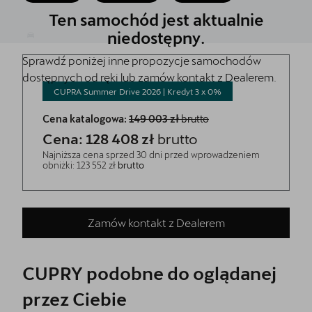
Ten samochód jest aktualnie
Cupra Born
niedostępny.
CUPRA For Business
Sprawdź poniżej inne propozycje samochodów
dostępnych od ręki lub zamów kontakt z Dealerem.
INDOOR Triathlon Series
CUPRA Summer Drive 2026 | Kredyt 3 x
0%
Cena katalogowa:
149 003 zł
brutto
Jazda próbna CUPRĄ
Cena: 128 408 zł
brutto
Leasing jak Abonament
Najniższa cena sprzed 30 dni przed wprowadzeniem
obniżki: 123 552 zł
brutto
Samochody używane z gwarancją
OTOMOTO
Zamów kontakt z Dealerem
Samochody dostępne od ręki
CUPRY podobne do oglądanej
Finansowanie
przez Ciebie
Oferta i aktualności